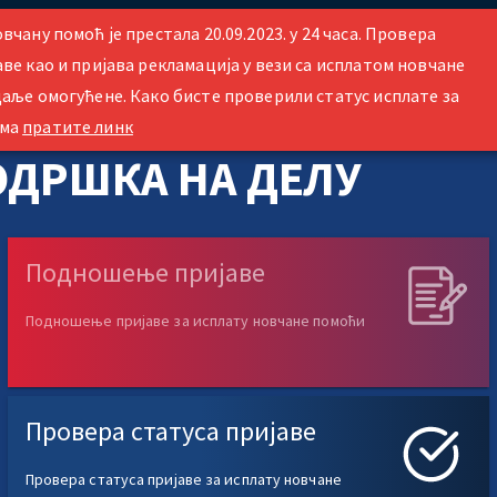
вчану помоћ је престала 20.09.2023. у 24 часа. Провера
аве као и пријава рекламација у вези са исплатом новчане
даље омогућене. Како бисте проверили статус исплате за
има
пратите линк
ОДРШКА НА ДЕЛУ
Подношење пријаве
Подношење пријаве за исплату новчане помоћи
Провера статуса пријаве
Провера статуса пријаве за исплату новчане