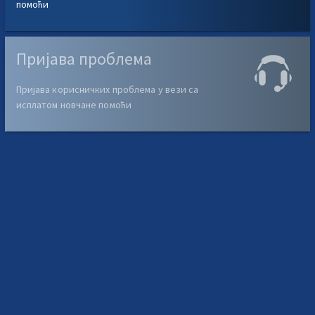
помоћи
Пријава проблема
Пријава корисничких проблема у вези са
исплатом новчане помоћи