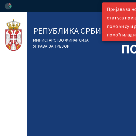
Пријава за но
статуса приј
помоћи су и 
РЕПУБЛИКА СРБИЈА
помоћ млад
МИНИСТАРСТВО ФИНАНСИЈА
П
УПРАВА ЗА ТРЕЗОР